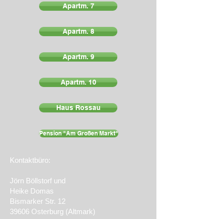
Apartm. 7
Apartm. 8
Apartm. 9
Apartm. 10
Haus Rossau
Pension "Am Großen Markt"
Kontaktbüro:
Jörn Böllstorf​ und
Heike Domas
Bismarker Str. 12
39606 Osterburg (Altmark)