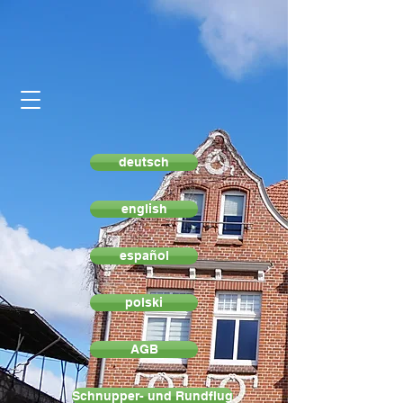
deutsch
english
español
polski
AGB
Schnupper- und Rundflug