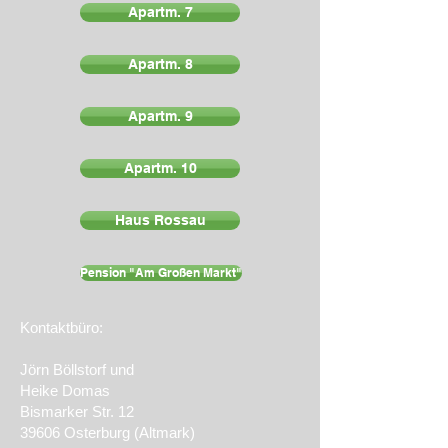
Apartm. 7
Apartm. 8
Apartm. 9
Apartm. 10
Haus Rossau
Pension "Am Großen Markt"
Kontaktbüro:
Jörn Böllstorf​ und
Heike Domas
Bismarker Str. 12
39606 Osterburg (Altmark)