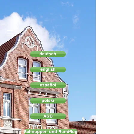
deutsch
english
español
polski
AGB
Schnupper- und Rundflug