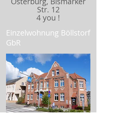
Osterburg, Bismarker
Str. 12
4 you !
Einzelwohnung Böllstorf
GbR